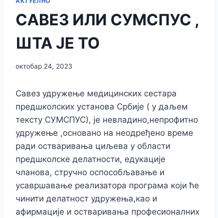
АКТУЕЛНО
САВЕЗ ИЛИ СУМСПУС ,
ШТА ЈЕ ТО
октобар 24, 2023
Савез удружење медицинских сестара
предшколских установа Србије ( у даљем
тексту СУМСПУС), је невладино,непрофитно
удружење ,основано на неодређено време
ради остваривања циљева у области
предшколске делатности, едукације
чланова, стручно оспособљавање и
усавршавање реализатора програма који ће
чинити делатност удружења,као и
афирмације и остваривања професионалних