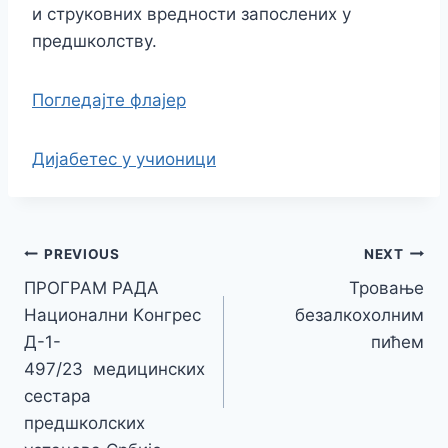
и струковних вредности запослених у
предшколству.
Погледајте фл
ајер
Дијабетес у учионици
PREVIOUS
NEXT
ПРОГРАМ РАДА
Тровање
Национални Kонгрес
безалкохолним
Д-1-
пићем
497/23 медицинских
сестара
предшколских