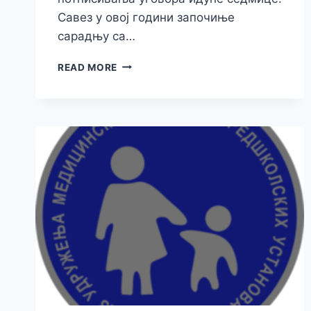
Савез у овој години започиње
сарадњу са…
READ MORE