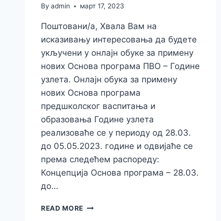
By
admin
март 17, 2023
Поштовани/а, Хвала Вам на
исказивању интересовања да будете
укључени у онлајн обуке за примену
нових Основа програма ПВО – Године
узлета. Онлајн обука за примену
нових Основа програма
предшколског васпитања и
образовања Године узлета
реализоваће се у периоду од 28.03.
до 05.05.2023. године и одвијаће се
према следећем распореду:
Концепција Основа програма – 28.03.
до…
READ MORE