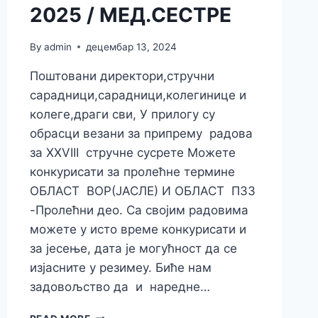
2025 / МЕД.СЕСТРЕ
By
admin
децембар 13, 2024
Поштовани директори,стручни
сарадници,сарадници,колегинице и
колеге,драги сви, У прилогу су
обрасци везани за припрему радова
за XXVIII стручне сусрете Можете
конкурисати за пролећне термине
ОБЛАСТ ВОР(ЈАСЛЕ) И ОБЛАСТ ПЗЗ
-Пролећни део. Са својим радовима
можете у исто време конкурисати и
за јесење, дата је могућност да се
изјасните у резимеу. Биће нам
задовољство да и наредне…