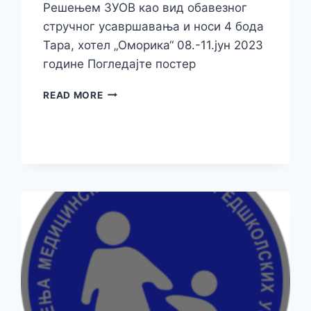
Решењем ЗУОВ као вид обавезног
стручног усавршавања и носи 4 бода
Тара, хотел „Оморика“ 08.-11.јун 2023
године Погледајте постер
READ MORE