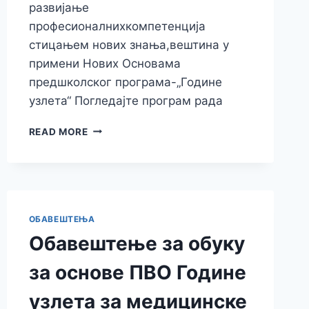
развијање
професионалнихкомпетенција
стицањем нових знања,вештина у
примени Нових Основама
предшколског програма-„Године
узлета“ Погледајте програм рада
READ MORE
ОБАВЕШТЕЊА
Обавештење за обуку
за основе ПВО Године
узлета за медицинске