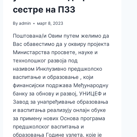
сестре на ПЗЗ
By
admin
март 8, 2023
Поштована/и Овим путем желимо да
Вас обавестимо да у оквиру пројекта
Министарства просвете, науке и
технолошког развоја под
називом Инклузивно предшколско
васпитање и образовање , који
финансијски подржава Међународну
банку за обнову и развој, УНИЦЕФ и
Завод за унапређивање образовања
и васпитања реализују онлајн обуке
за примену нових Основа програма
предшколског васпитања и
образовања Године узлета, које је