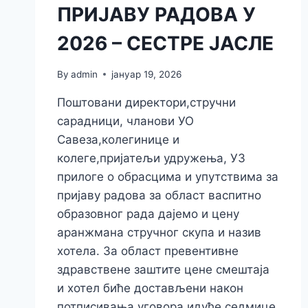
ПРИЈАВУ РАДОВА У
2026 – СЕСТРЕ ЈАСЛЕ
By
admin
јануар 19, 2026
Поштовани директори,стручни
сарадници, чланови УО
Савеза,колегинице и
колеге,пријатељи удружења, УЗ
прилоге о обрасцима и упутствима за
пријаву радова за област васпитно
образовног рада дајемо и цену
аранжмана стручног скупа и назив
хотела. За област превентивне
здравствене заштите цене смештаја
и хотел биће достављени након
потписивања уговора идуће седмице.