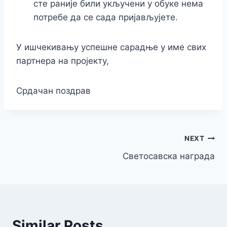
сте раније били укључени у обуке нема
потребе да се сада пријављујете.
У ишчекивању успешне сарадње у име свих
партнера на пројекту,
Срдачан поздрав
NEXT
Светосавска награда
Similar Posts