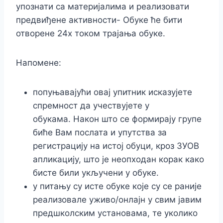
упознати са материјалима и реализовати
предвиђене активности- Обуке ће бити
отворене 24х током трајања обуке.
Напомене:
попуњавајући овај упитник исказујете
спремност да учествујете у
обукама. Након што се формирају групе
биће Вам послата и упутства за
регистрацију на истој обуци, кроз ЗУОВ
апликацију, што је неопходан корак како
бисте били укључени у обуке.
у питању су исте обуке које су се раније
реализовале уживо/онлајн у свим јавим
предшколским установама, те уколико