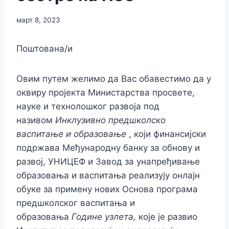
март 8, 2023
Поштована/и
Овим путем желимо да Вас обавестимо да у
оквиру пројекта Министарства просвете,
науке и технолошког развоја под
називом
Инклузивно предшколско
васпитање и образовање
, који финансијски
подржава Међународну банку за обнову и
развој, УНИЦЕФ и Завод за унапређивање
образовања и васпитања реализују онлајн
обуке за примену нових Основа програма
предшколског васпитања и
образовања
Године узлета,
које је развио