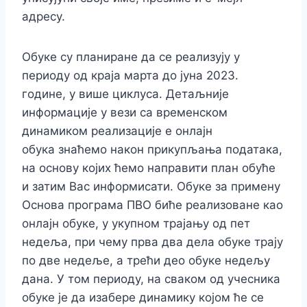
адресу.
Обуке су планиране да се реализују у
периоду од краја марта до јуна 2023.
године, у више циклуса. Детаљније
информације у вези са временском
динамиком реализације е онлајн
обука знаћемо након прикупљања података,
на основу којих ћемо направити план обуће
и затим Вас информисати. Обуке за примену
Основа програма ПВО биће реализоване као
онлајн обуке, у укупном трајању од пет
недеља, при чему прва два дела обуке трају
по две недеље, а трећи део обуке недељу
дана. У том периоду, на сваком од учесника
обуке је да изабере динамику којом ће се