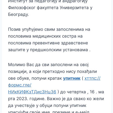
Институт за педагогију и андрагогију
Филозофског факултета Универзитета у
Београду.
Позив упућујемо свим запосленима на
пословима медицинских сестра на
пословима превентивне здравствене
заштите у предшколским установама .
Молимо Вас да сви запослени на овој
позицији, а који претходно нису похађали
ове обуке, попуни кратак
упитник
(
хттпс://
формс.гле/
НИкКИФКзТДис3НцЗ6
) до четвртка , 16 . ма
рта 2023. године. Важно је да свако ко жели
да учествује у обуци попуни упитник
уписујући своје име, презиме и е-мејл